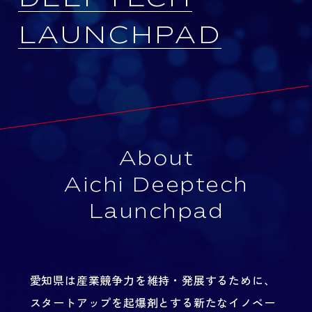
L
A
U
N
C
H
P
A
D
About
Aichi Deeptech
Launchpad
愛知県は産業競争力を維持・発展するために、
スタートアップを起爆剤とする新たなイノベー