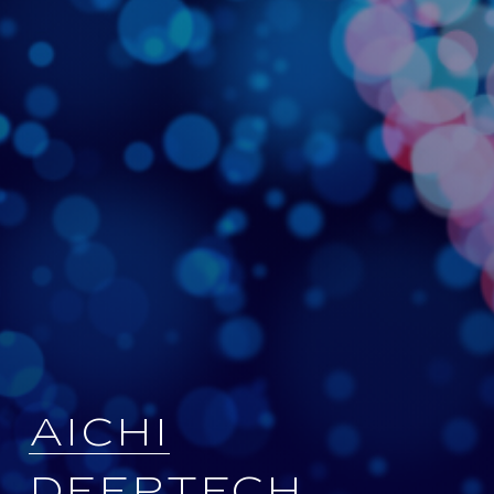
A
I
C
H
I
D
E
E
P
T
E
C
H