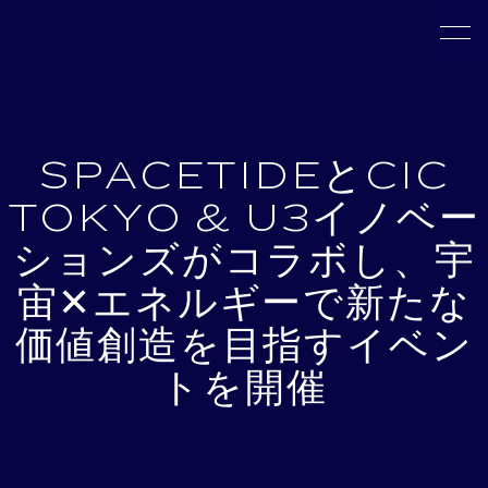
SPACETIDEとCIC
TOKYO & U3イノベー
ションズがコラボし、宇
宙✕エネルギーで新たな
価値創造を目指すイベン
トを開催