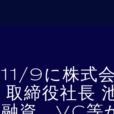
11/9に株
取締役社長 
融資、VC等